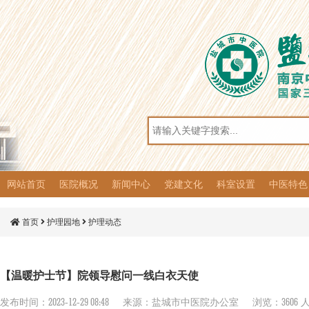
网站首页
医院概况
新闻中心
党建文化
科室设置
中医特色
医院简介
组织架构
医院荣誉
院容院貌
医院动态
通知公告
人才招聘
党建风采
党务公开
党风廉政
群团工作
思想动态
文化园地
普法宣传
临床科室
医技药剂
综合介绍
优势病种
特色诊疗
特色制剂
冬病夏治
冬令膏方
首页
护理园地
护理动态
【温暖护士节】院领导慰问一线白衣天使
2023-12-29 08:48
3606
发布时间：
来源：盐城市中医院办公室
浏览：
人