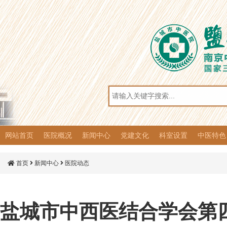
网站首页
医院概况
新闻中心
党建文化
科室设置
中医特色
医院简介
组织架构
医院荣誉
院容院貌
医院动态
通知公告
人才招聘
党建风采
党务公开
党风廉政
群团工作
思想动态
文化园地
普法宣传
临床科室
医技药剂
综合介绍
优势病种
特色诊疗
特色制剂
冬病夏治
冬令膏方
首页
新闻中心
医院动态
盐城市中西医结合学会第