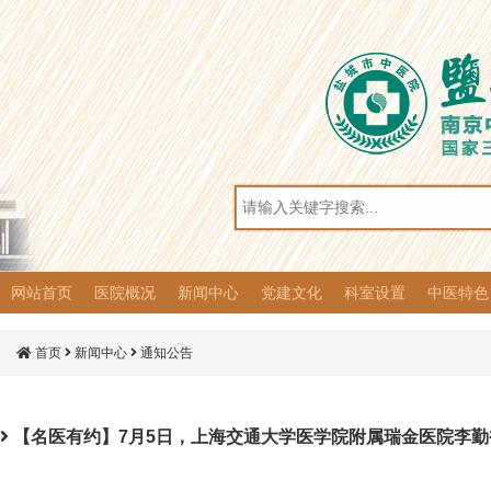
网站首页
医院概况
新闻中心
党建文化
科室设置
中医特色
医院简介
组织架构
医院荣誉
院容院貌
医院动态
通知公告
人才招聘
党建风采
党务公开
党风廉政
群团工作
思想动态
文化园地
普法宣传
临床科室
医技药剂
综合介绍
优势病种
特色诊疗
特色制剂
冬病夏治
冬令膏方
首页
新闻中心
通知公告
【名医有约】7月5日，上海交通大学医学院附属瑞金医院李