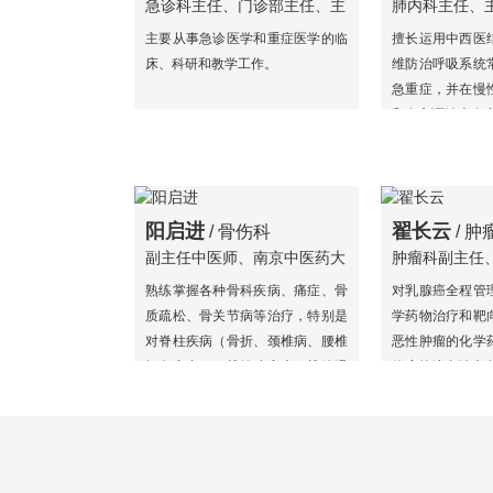
急诊科主任、门诊部主任、主
肺内科主任、
任中医师
主要从事急诊医学和重症医学的临
擅长运用中西医
床、科研和教学工作。
维防治呼吸系统
急重症，并在慢
和膏方调治上有
阳启进
翟长云
/ 骨伤科
/ 肿
副主任中医师、南京中医药大
肿瘤科副主任
学兼职副教授
熟练掌握各种骨科疾病、痛症、骨
对乳腺癌全程管
质疏松、骨关节病等治疗，特别是
学药物治疗和靶
对脊柱疾病（骨折、颈椎病、腰椎
恶性肿瘤的化学
间盘突出、腰椎管狭窄症、椎体滑
体瘤的综合治疗
脱）手术治疗。对四肢骨折、髋部
骨折、人工关节置换术有独到见
解。对各种颅脑损伤、脑部肿瘤手
术，在我市区率先开展颅内血肿微