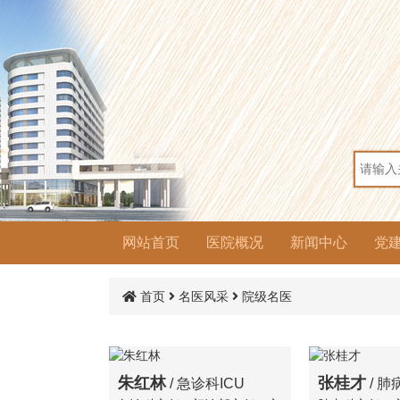
网站首页
医院概况
新闻中心
党
医院简介
组织架构
医院荣誉
院容院貌
医院动态
通知公告
人才招聘
党
党
党
群
思
文
普
首页
名医风采
院级名医
朱红林
张桂才
/ 急诊科ICU
/ 肺