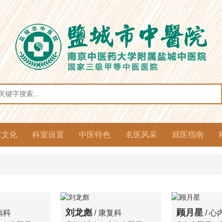
建文化
科室设置
中医特色
名医风采
就医指南
建风采
务公开
风廉政
团工作
想动态
化园地
法宣传
临床科室
医技药剂
综合介绍
优势病种
特色诊疗
特色制剂
冬病夏治
冬令膏方
省名中医
市名中医
院级名医
医保资讯
门诊排班
就医指南
预约挂号
住院指南
体检指南
名医有约
刘龙彪
顾月星
病科
/ 康复科
/ 心