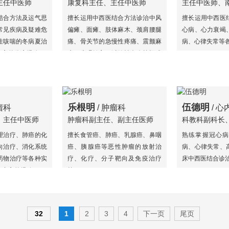
主任中医师
康复科主任、主任中医师
主任中医师、
硕士生导师
结合方法及运气思
擅长运用中西医结合方法诊治中风
擅长运用中西医
常见疾病及疑难危
偏瘫、面瘫、肢体麻木、颈肩腰腿
心病、心力衰竭
性咳喘的冬病夏治
痛、骨关节的急慢性疼痛、震颤麻
病、心律失常等
丰富的临床经验。
痹、失眠健忘、过敏性鼻炎等疑难
病症，使用烧山火、透天凉、苍龟
探穴、龙虎交战、子午流注、督
灸、埋针、埋线、烙灸、隔物灸等
传统针灸的方法有独到之处，还开
乐根明
伍德明
瘤科
/ 肿瘤科
/ 心
展针灸减肥、针灸美容等业务。
、主任中医师
肿瘤科副主任、副主任医师
科教科副科长
师、兼职副教
理治疗、肺癌的化
擅长食管癌、肺癌、乳腺癌、鼻咽
熟练掌握冠心病
向治疗、消化系统
癌、胰腺癌等恶性肿瘤的放射治
病、心律失常、
药物治疗等各种实
疗、化疗、分子靶向及免疫治疗
床中西医结合诊
有丰富的经验。
等。
32
1
2
3
4
下一页
尾页