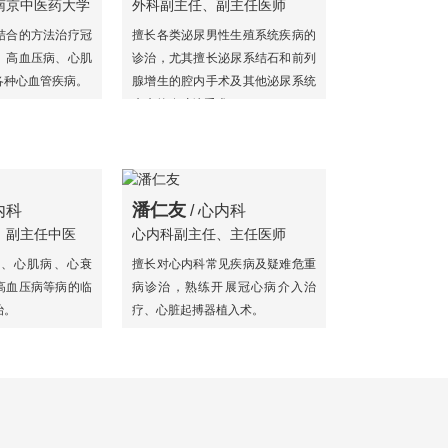
南京中医药大学
外科副主任、副主任医师
结合的方法治疗冠
擅长各类泌尿男性生殖系统疾病的
、高血压病、心肌
诊治，尤其擅长泌尿系结石和前列
各种心血管疾病。
腺增生的腔内手术及其他泌尿系统
疾病的腹腔镜手术。
潘仁友
内科
/ 心内科
、副主任中医
心内科副主任、主任医师
授
、心肌病、心衰
擅长对心内科常见疾病及疑难危重
高血压病等病的临
病诊治，熟练开展冠心病介入治
治。
疗、心脏起搏器植入术。