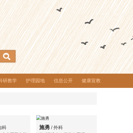
科研教学
护理园地
信息公开
健康宣教
科研管理
教学管理
继续教育
师承教育
学术活动
进修管理
基地管理
医学伦理
护理动态
专科护理
中医护理
教育培训
护理文化
院务公开
招标采购
物价公示
人事管理
南扩工程
财务专栏
医保目录
治未病中
养生保健
药事信息
公益活动
委员会
心
施勇
内科
/ 外科