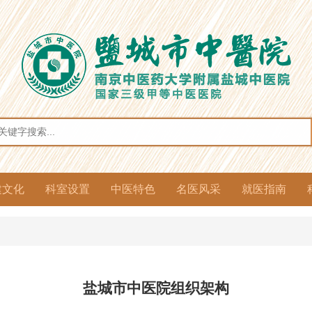
建文化
科室设置
中医特色
名医风采
就医指南
建风采
务公开
风廉政
团工作
想动态
化园地
法宣传
临床科室
医技药剂
综合介绍
优势病种
特色诊疗
特色制剂
冬病夏治
冬令膏方
省名中医
市名中医
院级名医
医保资讯
门诊排班
就医指南
预约挂号
住院指南
体检指南
名医有约
盐城市中医院组织架构