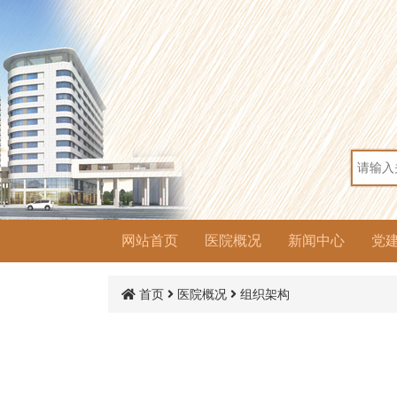
网站首页
医院概况
新闻中心
党
医院简介
组织架构
医院荣誉
院容院貌
医院动态
通知公告
人才招聘
党
党
党
群
思
文
普
首页
医院概况
组织架构