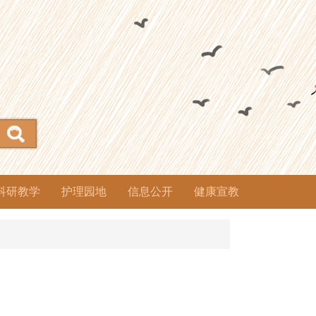
科研教学
护理园地
信息公开
健康宣教
科研管理
教学管理
继续教育
师承教育
学术活动
进修管理
基地管理
医学伦理
护理动态
专科护理
中医护理
教育培训
护理文化
院务公开
招标采购
物价公示
人事管理
南扩工程
财务专栏
医保目录
治未病中
养生保健
药事信息
公益活动
委员会
心